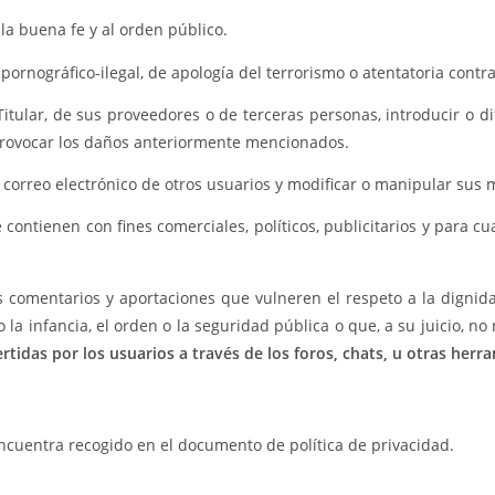
a la buena fe y al orden público.
pornográfico-ilegal, de apología del terrorismo o atentatoria cont
Titular, de sus proveedores o de terceras personas, introducir o d
 provocar los daños anteriormente mencionados.
de correo electrónico de otros usuarios y modificar o manipular sus
e contienen con fines comerciales, políticos, publicitarios y para 
los comentarios y aportaciones que vulneren el respeto a la dignid
o la infancia, el orden o la seguridad pública o que, a su juicio, 
ertidas por los usuarios a través de los foros, chats, u otras herr
 encuentra recogido en el documento de política de privacidad.