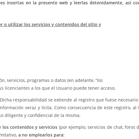
les insertas en la presente web y leerlas detenidamente, así com
o utilizar los servicios y contenidos del sitio y
n, servicios, programas o datos (en adelante, “
los
sus licenciantes a los que el Usuario puede tener acceso.
 Dicha responsabilidad se extiende al registro que fuese necesari
información veraz y lícita. Como consecuencia de este registro, a
 diligente y confidencial de la misma.
 los contenidos y servicios
(por ejemplo, servicios de chat, foros 
mitativo,
a no emplearlos para: